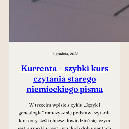
14 grudnia, 2023
Kurrenta – szybki kurs
czytania starego
niemieckiego pisma
W trzecim wpisie z cyklu „Język i
genealogia” nauczysz się podstaw czytania
kurrenty. Jeśli chcesz dowiedzieć się, czym
jest pismo Kurrent i w jakich dokumentach